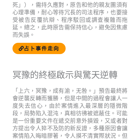
死」），需持久應對，原告和他的親友團須有
心理準備，耐心等待冗長的司法程序，也要接
受被告反覆抗辯、程序駁回或調查複雜而拖
延。總之，此時原告需保持信心，避免因焦慮
而失誤。
占卜事件走向
冥豫的終極啟示與驚天逆轉
「上六，冥豫，成有渝，无咎。」預告最終將
會逆襲反轉而獲勝，但是中間的過程會讓人一
度失去信心，由於案情進入最深層的隱微階
段，局勢陷入混沌，真相彷彿被遮蔽住。可能
是一份重要文件在遞交前意外損毀，又或者對
方提出令人猝不及防的新反證，多種原因會讓
案情陷入晦暗膠著，令人摸不清實際狀況。但