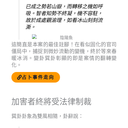
已成之勢若山嶽，而轉移之機如呼
吸。智者知勢不終凝，機不容駐，
故於成處觀渝理，如看冰山刻刻流
澌。
這簡直是本案的最佳註腳！在看似固化的官司
僵局中，捕捉到微妙流動的變機，終於等來春
暖冰消。變卦巽卦彰顯的即是案情的翻轉變
化。
占卜事件走向
加害者終將受法律制裁
巽卦卦象為雙風相隨，卦辭說：