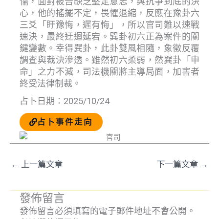
懦，面對被告缺乏堅定意志，與抗爭到底的決
心，他的搖擺不定，畏懼退縮，反應在豫卦六
三爻「盱豫悔，遲有悔」，所以官司難以速戰
速決，最終迂迴延宕。巽卦初六正為案件的關
鍵變數。幸得巽卦，此卦雙風相隨，象徵反覆
調查與裁決滲透。雖然初六柔弱，然巽卦「申
命」之力不減，司法機關將主導局面，加害者
終受法律制裁。
占卜日期：2025/10/24
占卜事件走向
←
上一篇文章
下一篇文章
→
發佈留言
發佈留言必須填寫的電子郵件地址不會公開。