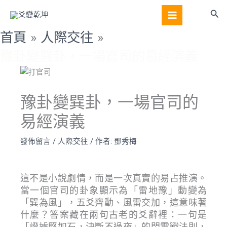
跳
搜
至
尋
主
首頁
人際交往
要
豫卦變巽卦，一場官司的易經演義
內
容
豫卦變巽卦，一場官司的
易經演義
發佈留言
/
人際交往
/ 作者:
鄧秀梅
這不是小說劇情，而是一次真實的易占推演。
當一個官司的卦象顯示為「雷地豫」動變為
「巽為風」，五爻齊動、風雷交加，這意味著
什麼？答案藏在兩句古老的爻辭裡：一句是
「證據堅如石，決斷不過夜」的閃電戰法則，