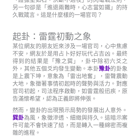
另一句卻是「進退兩難時，心志當如鐵」的持
久戰箴言。這是什麼樣的一場官司？
起卦：雷霆初動之象
某位網友的朋友近來涉及一場官司，心中焦慮
不安，網友於是用占卜好好玩代占吉凶。最終
得到的結果是「豫之巽」，卦中除初六爻之
外，其他五個爻均發生變動。本卦
的卦象
豫卦
是上震下坤，意象為「雷出地奮」，雷聲震動
大地，象徵著事情初起時的聲勢與活力。對應
官司初起，司法程序啟動，如雷霆般迅疾，原
告滿懷希望，認為正義即將伸張。
然而，變卦的出現預示局勢的發展出人意外。
為風，象徵滲透、細緻與持久。這暗示案
巽卦
件可能不會快速了結，而是轉入一種綿密而複
雜的進程。