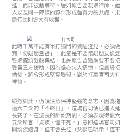
進，而非被動等待。譬如原告要凝聚律師、證
人以及同一陣線的夥伴形成強有力的共識，果
斷行動則會大有收獲。
此時千萬不能有單打獨鬥的狹隘淺見，必須做
到「勿疑朋盍簪」，此意是不要懷疑朋友像髮
簪聚攏頭髮般集結，也許原告曾猶豫要不要接
受第三方援助，因為擔心欠人情債，但最終接
納後，將會形成堅實聯盟，對於打贏官司大有
裨益。
縱然如此，仍須注意保持堅強的意志，因為拖
過六二爻的「不終日」，這場官司便已進入延
長賽了。在漫長的訴訟期間，必須表現得像六
五爻所言「貞疾，恆不死。」意即這場官司如
同頑疾纏身，但不會失控（爻辭已明示「恆不