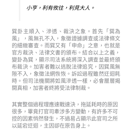
小亨，利有攸往，利見大人。
巽卦主順入、滲透、裁決之象。首先「巽為
風」，風無孔不入，象徵證據調查或法律條文
的細緻審查。而巽又有「申命」之意，也就是
官方裁決、法律文書的頒布。結合以上之義，
變卦為巽，顯示司法系統將深入調查並最終頒
布裁決。加害者難以逃脫法律追究，因巽風無
隙不入，象徵法網恢恢。訴訟過程雖然迂迴耗
時。但司法機關將如風滲透一樣，必會層層揭
開真相，加害者終將受法律制裁。
其實整個過程理應速戰速決，拖延耗時的原因
很多，畢竟打官司牽涉多方變動，有許多不可
控的因素悄然發生，不過易占顯示此官司之所
以延宕迂迴，主因卻在原告身上。