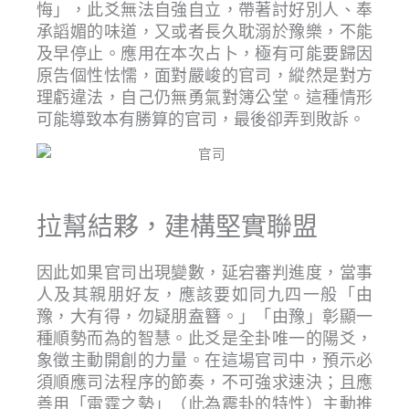
悔」，此爻無法自強自立，帶著討好別人、奉
承謟媚的味道，又或者長久耽溺於豫樂，不能
及早停止。應用在本次占卜，極有可能要歸因
原告個性怯懦，面對嚴峻的官司，縱然是對方
理虧違法，自己仍無勇氣對簿公堂。這種情形
可能導致本有勝算的官司，最後卻弄到敗訴。
拉幫結夥，建構堅實聯盟
因此如果官司出現變數，延宕審判進度，當事
人及其親朋好友，應該要如同九四一般「由
豫，大有得，勿疑朋盍簪。」「由豫」彰顯一
種順勢而為的智慧。此爻是全卦唯一的陽爻，
象徵主動開創的力量。在這場官司中，預示必
須順應司法程序的節奏，不可強求速決；且應
善用「雷霆之勢」（此為震卦的特性）主動推