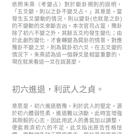
依照朱熹〈考變占〉對於斷卦規則的說明，
「五爻變，則以之卦不變爻占。」其意是，當
發生五爻變動的情況，則以變卦(也就是之卦)
的不變動的爻來斷吉凶。本次官司占筮，豫卦
除了初六不變之外，其餘五爻均發生變化；由
於此劇烈變化，才會轉變為巽卦的情景。對應
豫卦不變之爻，則為巽卦初六爻。在五爻變的
情況下，朱熹認為這一個靜爻是相當重要的，
現在就來看這一爻在說甚麼。
初六進退，利武人之貞。
意思是，初六進退猶豫，利於武人的堅定。源
於初六體弱性柔，進退難以決斷，此時宜增強
其剛毅的心志，因此用武人的勇氣加以調整，
便能救濟初六的不足。此爻指出原告性格怯