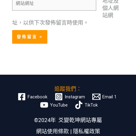
地址及
站
地
個人網
網
址
站網
址
*
址，以供下次發佈留言時使用。
追蹤我們：
Facebook
Instagram
Email 1
YouTube
TikTok
©2024年 爻變乾坤網站專屬
網站使用條款
|
隱私權政策