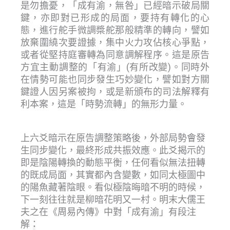
是勿擔憂，「成有渝，無咎」已經暗示破局關
鍵，亦即對已形成的局面，要持有轉化的心
態，進行舵手微調槳舵那般精準的轉向，譬如
放棄圍繞次要證據，集中火力攻佔核心爭點，
或者從堅持庭審轉為同意調解程序。這是原告
方宜主動調整的「有渝」(有所改變)。同時外
在情勢可能也同步發生巧妙變化，譬如對方關
鍵證人因另案被拘，或是新頒布的司法解釋有
利本案，這是「時勢流轉」的無形力量。
上六爻暗示在原告調整策略後，外部局勢會發
生同步變化，最終形成共振效應。此爻揭示的
即是陰陽轉換的動態平衡，任何看似無法扭轉
的既成局面，其實都內含變數，如同太極圖中
的陽魚藏著陰眼。看似極陰晦暗不明的時候，
下一刻往往就是柳暗花明又一村。明末大儒王
夫之在《周易內傳》中對「成有渝」有段注
解：