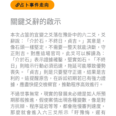
占卜事件走向
關鍵爻辭的啟示
本次占筮的宜變之爻落在豫卦中的六二爻，爻
辭說：「介於石，不終日，貞吉。」其意是，
像石頭一樣堅定，不需要一整天就能決斷，守
正則吉。對應這場官司，此爻可以解讀為：
「介於石」表示證據確鑿，堅實如石。「不終
日」則暗示行動必須迅速，拖延可能導致優勢
喪失。「貞吉」則是只要堅守正道，結果是吉
利的。這提醒原告，在訴訟初期若已有強力證
據，應盡快提交檢察官，推動程序高效進行。
不過世事無常，現實的發展未必總是如人所預
期那般推進，假使案情出現各種變數，像是對
方抗辯、程序延宕等等，都會拖慢審判速度，
那麼就會進入六三爻所示「盱豫悔，遲有