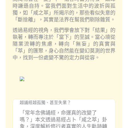
時謙遜自持。當我們面對生活中的波折與孤
獨，如「咸之萃」所揭示的，那些看似失意的
「斷捨離」，其實是法界在幫我們剔除雜質。
透過易經的視角，我們學會放下對「結果」的
執著，轉而專注於「當下」的至誠。當心境從
隨業流轉的焦慮，轉向「無妄」的真實與
「萃」的匯聚，身心自然能在變幻莫測的世界
中，找到一份處變不驚的定力與從容。
越誦經越孤獨、甚至失業？
「常年念佛誦經，命運真的改變了
嗎？」本文透過易經占卜「咸之萃」卦
象，深度解析修行者真實的人生軌跡轉