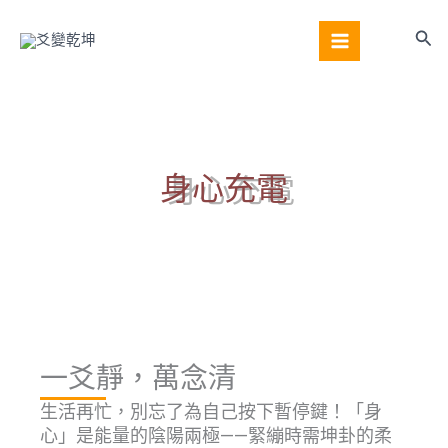
跳
至
搜
主
尋
要
內
容
身心充電
一爻靜，萬念清
生活再忙，別忘了為自己按下暫停鍵！「身
心」是能量的陰陽兩極——緊繃時需坤卦的柔