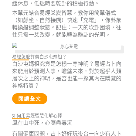
緩休息，低迷時要乾卦的積極行動。
本單元結合易經爻變智慧，教你用簡單儀式
（如靜坐、自然接觸）快速「充電」，像卦象
轉換般調整狀態。記住：一天的坎卦困境，往
往只需一爻改變，就能轉為離卦的光明。
易經怎麼評價白沙屯媽祖？
白沙屯媽祖究竟是怎樣一尊神明？易經占卜向
來能用於預測人事，瞻望未來，對於超乎人類
層次之上的神明，是否也能一探其內在隱藏的
神格特質？
閱讀全文
如何用易經智慧化解心悸
風在山中死，心隨蠱毒沉
有關健康問題，占卜好好玩後台一向少有人卜