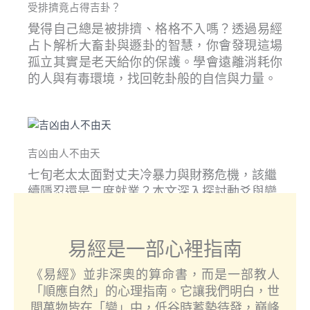
受排擠竟占得吉卦？
覺得自己總是被排擠、格格不入嗎？透過易經
占卜解析大畜卦與遯卦的智慧，你會發現這場
孤立其實是老天給你的保護。學會遠離消耗你
的人與有毒環境，找回乾卦般的自信與力量。
吉凶由人不由天
七旬老太太面對丈夫冷暴力與財務危機，該繼
續隱忍還是二度就業？本文深入探討動爻與變
卦的機理，說明為何吉凶不在天定，而在於關
鍵時刻的決斷。
易經是一部心裡指南
《易經》並非深奧的算命書，而是一部教人
「順應自然」的心理指南。它讓我們明白，世
間萬物皆在「變」中，低谷時蓄勢待發，巔峰