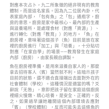
對應本次占卜，九二所象徵的絕非現有的教育
體制，而是這名家長。因為九二位居內卦，代
表家庭內部，「包有魚」之「包」通庖字，廚
房的意思。廚房是家中最核心、最內部的生產
與滋養場所，是處理食材（對應「資源」）、
進行轉化（對應「教育」）的地方。「魚」在
廚房裡，意味著這個孩子（魚）目前是放在家
裡的廚房進行「加工」與「培養」，十分貼切
對應「在家自學」的場景——教育發生在家庭
內部（廚房），由家長親自調製。
魚在廚房裡準備，是用來滋養自家人的，那麼
拿去招待客人（賓）當然就不利。這暗示孩子
目前的狀態，還不適合直接端出去面對外在的
社會體制（學校）。這種情況是適當的嗎？爻
辭說「无咎」，意即把孩子留在家庭這個廚房
裡細火慢燉、精心培養，是安全、正確的。反
之，如果過早讓她離開這個內部環境去應對
「賓」（學校體制），反而可能失去這條魚的