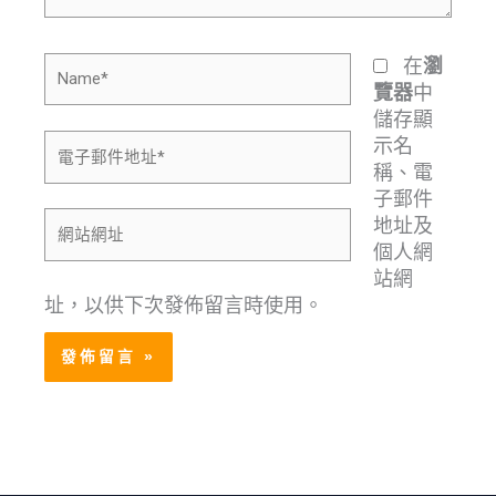
Name*
在
瀏
中
覽器
儲存顯
電
示名
子
稱、電
郵
子郵件
網
件
地址及
站
地
個人網
網
址
站網
址
*
址，以供下次發佈留言時使用。