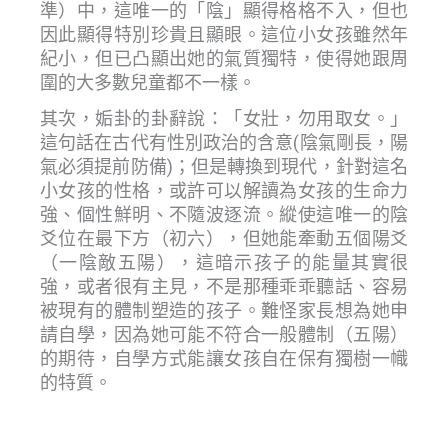
準）中，這唯一的「陰」顯得格格不入，但也
因此顯得特別珍貴且顯眼。這位小女孩雖然年
紀小，但已凸顯出她的氣質獨特，使得她跟周
圍的大多數兒童都不一樣。
其次，姤卦的卦辭說：「女壯，勿用取女。」
這句話在古代有性別政治的含意(陰氣剛長，陽
氣必須提前防備)；但是轉換到現代，針對這名
小女孩的性格，或許可以解讀為女孩的生命力
強、個性鮮明、不隨波逐流。縱使這唯一的陰
爻位在最下方（初六），但她能牽動五個陽爻
（一陰敵五陽），這暗示孩子的能量其實很
強，或者很有主見，不是那種乖乖聽話、容易
被現有的體制塑造的孩子。難怪家長想為她申
請自學，因為她可能不符合一般體制（五陽）
的期待，自學方式能讓女孩自在保有獨樹一幟
的特質。