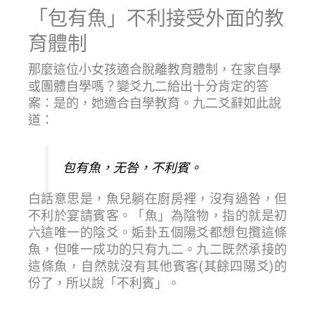
「包有魚」不利接受外面的教
育體制
那麼這位小女孩適合脫離教育體制，在家自學
或團體自學嗎？變爻九二給出十分肯定的答
案：是的，她適合自學教育。九二爻辭如此說
道：
包有魚，无咎，不利賓。
白話意思是，魚兒躺在廚房裡，沒有過咎，但
不利於宴請賓客。「魚」為陰物，指的就是初
六這唯一的陰爻。姤卦五個陽爻都想包攬這條
魚，但唯一成功的只有九二。九二既然承接的
這條魚，自然就沒有其他賓客(其餘四陽爻)的
份了，所以說「不利賓」。