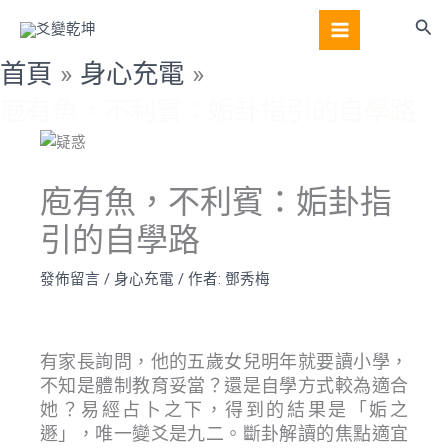
跳
搜
至
尋
主
首頁
身心充電
要
庖有魚，不利賓：姤卦指引的自學路
內
容
庖有魚，不利賓：姤卦指
引的自學路
發佈留言
/
身心充電
/ 作者:
鄧秀梅
有家長詢問，他的五歲女兒明年就要讀小學，
不知是體制教育妥當？還是自學方式較為適合
她？易經占卜之下，得到的結果是「姤之
遯」，唯一變爻是九二。斷卦解讀的焦點適宜