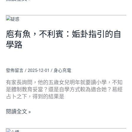
耗
你
的
庖
圈
有
子，
魚，
庖有魚，不利賓：姤卦指引的自
是
不
學路
老
利
天
賓：
給
姤
的
卦
發佈留言
/
2025-12-01
/
身心充電
保
指
護！
引
有家長詢問，他的五歲女兒明年就要讀小學，不知
的
是體制教育妥當？還是自學方式較為適合她？易經
自
占卜之下，得到的結果是
學
路
閱讀全文 »
風