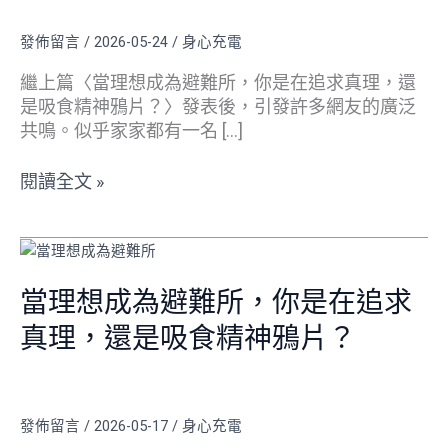
養
發佈留言
/
2026-05-24
/
身心充電
成：
從
繼上篇〈當理想成為避難所，你是在追求真理，還
咸
是吸食精神鴉片？〉發表後，引發許多網友的廣泛
之
共鳴。似乎家家都有一名 […]
恆
看
閱讀全文 »
那
些
年
當
過
理
半
想
當理想成為避難所，你是在追求
百
成
真理，還是吸食精神鴉片？
卻
為
拒
避
絕
難
長
所，
發佈留言
/
2026-05-17
/
身心充電
大
你