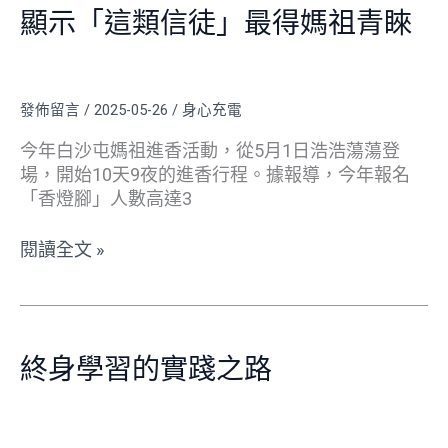
麼
心
顯示「這類信徒」最得媽祖青睞
評
悸
價
白
沙
發佈留言
/
2025-05-26
/
身心充電
屯
媽
今年白沙屯媽祖進香活動，從5月1日浩浩蕩蕩登
祖？
場，開始10天9夜的進香行程。據報導，今年報名
占
「香燈腳」人數高達3
卦
顯
閱讀全文 »
示
「這
終
類
身
信
終身學習的實踐之路
學
徒」
習
最
的
得
實
媽