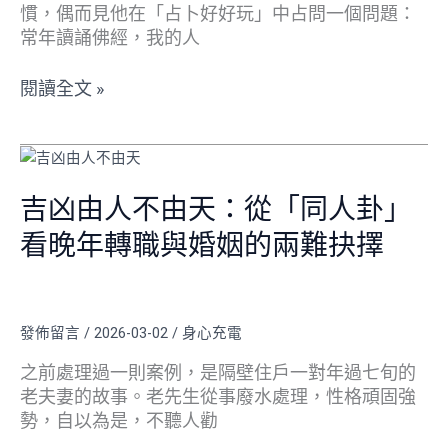
次
慣，偶而見他在「占卜好好玩」中占問一個問題：
易
常年讀誦佛經，我的人
占
「咸
閱讀全文 »
變
萃」
揭
吉
開
凶
改
由
吉凶由人不由天：從「同人卦」
變
人
看晚年轉職與婚姻的兩難抉擇
命
不
運
由
的
天：
震
從
發佈留言
/
2026-03-02
/
身心充電
撼
「同
真
人
之前處理過一則案例，是隔壁住戶一對年過七旬的
相
卦」
老夫妻的故事。老先生從事廢水處理，性格頑固強
看
勢，自以為是，不聽人勸
晚