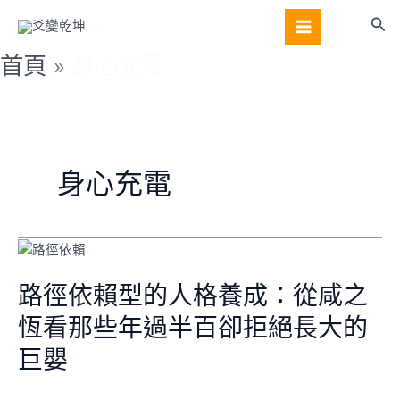
跳
搜
至
尋
主
首頁
身心充電
要
內
容
身心充電
路
徑
依
路徑依賴型的人格養成：從咸之
賴
恆看那些年過半百卻拒絕長大的
型
的
巨嬰
人
格