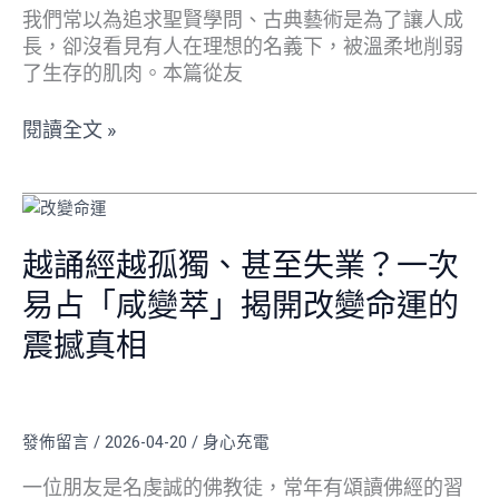
的
是
我們常以為追求聖賢學問、古典藝術是為了讓人成
巨
在
長，卻沒看見有人在理想的名義下，被溫柔地削弱
嬰
追
了生存的肌肉。本篇從友
求
真
閱讀全文 »
理，
還
越
是
誦
吸
經
越誦經越孤獨、甚至失業？一次
食
越
精
易占「咸變萃」揭開改變命運的
孤
神
獨、
震撼真相
鴉
甚
片？
至
失
發佈留言
/
2026-04-20
/
身心充電
業？
一
一位朋友是名虔誠的佛教徒，常年有頌讀佛經的習