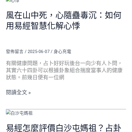
在
山
風在山中死，心隨蠱毒沉：如何
中
用易經智慧化解心悸
死，
心
隨
蠱
發佈留言
/
2025-06-07
/
身心充電
毒
沉：
有關健康問題，占卜好好玩後台一向少有人卜問，
如
其實六十四卦可以根據卦象組合揣度當事人的健康
何
狀態。前幾日便有一位網
用
易
閱讀全文 »
經
智
易
慧
經
化
怎
易經怎麼評價白沙屯媽祖？占卦
解