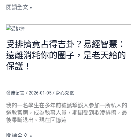
年
閱讀全文 »
轉
職
受
與
排
婚
擠
受排擠竟占得吉卦？易經智慧：
姻
竟
的
遠離消耗你的圈子，是老天給的
占
兩
得
保護！
難
吉
抉
卦？
擇
易
發佈留言
/
2026-01-05
/
身心充電
經
智
我的一名學生在多年前被誘導誤入參加一所私人的
慧：
道教宮廟，成為執事人員，期間受到欺凌排擠，最
遠
後果斷退出。現在回憶這
離
消
閱讀全文 »