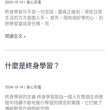
2024-10-14
/
身心充電
踐
祖
之
青
終身學習可不是一句空話，要真正做到，得從日常
路
睞
生活的方方面面入手。 首先，得有個好學的心。別
把學習當成是任務，而
閱讀全文 »
什
麼
什麼是終身學習？
是
終
身
學
2024-10-14
/
身心充電
習？
終身學習的定義 終身學習是指一個人在整個生命歷
程中持續不斷地進行學習的理念和實踐。它打破了
傳統教育在時間和空間