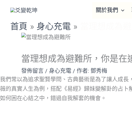
跳
Cart
關於我們
至
Total:
主
首頁
身心充電
當理想成為避
要
內
容
當理想成為避難所，你是在
發佈留言
/
身心充電
/ 作者:
鄧秀梅
我們常以為追求聖賢學問、古典藝術是為了讓人成長
薇的真實人生為例，搭配《易經》歸妹變解卦的占卜
如何困在心結之中，錯過自我解套的機會。