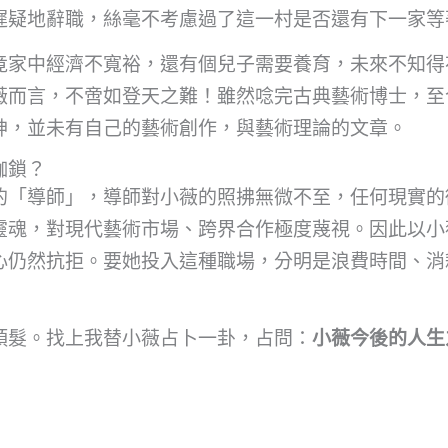
遲疑地辭職，絲毫不考慮過了這一村是否還有下一家等
竟家中經濟不寬裕，還有個兒子需要養育，未來不知得
薇而言，不啻如登天之難！雖然唸完古典藝術博士，至
神，並未有自己的藝術創作，與藝術理論的文章。
枷鎖？
的「導師」，導師對小薇的照拂無微不至，任何現實的
靈魂，對現代藝術市場、跨界合作極度蔑視。因此以小
心仍然抗拒。要她投入這種職場，分明是浪費時間、消
頭髮。找上我替小薇占卜一卦，占問：
小薇今後的人生