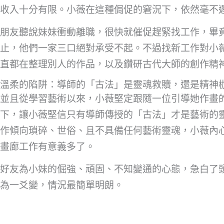
收入十分有限。小薇在這種侷促的窘況下，依然毫不
朋友聽說妹妹衝動離職，很快就催促趕緊找工作，畢
止，他們一家三口絕對承受不起。不過找新工作對小
直都在整理別人的作品，以及鑽研古代大師的創作精
溫柔的陷阱：導師的「古法」是靈魂救贖，還是精神
並且從學習藝術以來，小薇堅定跟隨一位引導她作畫
下，讓小薇堅信只有導師傳授的「古法」才是藝術的
作傾向瑣碎、世俗、且不具備任何藝術靈魂，小薇內
畫廊工作有意義多了。
好友為小妹的倔強、頑固、不知變通的心態，急白了
為一爻變，情況最簡單明朗。