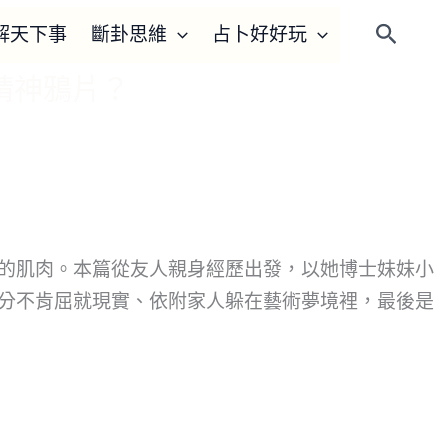
解天下事
斷卦思維
占卜好好玩
搜
尋
精神鴉片？
的肌肉。本篇從友人親身經歷出發，以她博士妹妹小
分不肯屈就現實、依附家人躲在藝術夢境裡，最後是