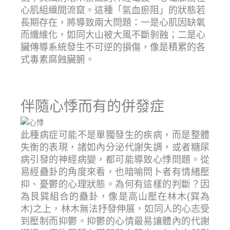
心肌組織間流竄。這種「氣血瘀阻」的狀態若
長期存在，將導致兩大問題：一是心肌因缺氧
而纖維化，如同大山被大風不斷剝蝕；二是心
臟傳導系統發生不可逆的損傷，像是積累的各
式毒素腐蝕臟腑。
伴隨心悸而有的併發症
此種病症可能不是單獨發生的疾病，而是整體
失衡的表現，諸如內分泌代謝失調，或者糖尿
病引發的神經病變，都可能導致心悸問題。從
易經蠱卦的角度來看，也暗喻問卜者有情緒壓
抑、憂鬱的心理狀態。為何有這樣的判斷？因
為艮巽組合的蠱卦，像是高山壓在林木(巽為
木)之上，林木無法抒發伸展，如同人的心志受
到壓制而抑鬱。抑鬱的心情最易讓體內的代謝