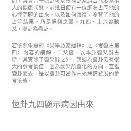
問，其實六十四卦可以根據卦象組合揣度當事
人的健康狀態。前幾日便有一位網友占問他的
心悸問題的由來，以及如何康復，瀏覽了他的
占筮結果，乃是遇恆之蠱。九四、上六為動
爻，變卦為蠱卦。
若依照朱熹的《易學啟蒙通釋》之〈考變占第
四〉內容的講解，二爻變，以本卦變爻辭占
斷。其實除了變爻辭之外，我認為變卦仍有很
大的參考價值，因為動爻所變化的方向，直指
變卦而去，是以變卦可當作未來病情發展的參
考依據。
恆卦九四顯示病因由來