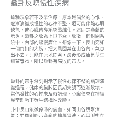
蠱卦反映慢性疾病
這種現象若不及早治療，原本是偶然的心悸，
逐漸演變成慢性的心律不整，還可能伴隨心肌
缺氧，或心臟傳導系統纖維化。這即是蠱卦的
示象。蠱卦之象為上艮下巽，象徵一個封閉系
統中，內部的緩慢腐化。想像一下，艮山宛如
一個倒扣的大碗，把大風圈禁在山谷內，氣息
出不去，只能在原地悶著，最後形成瘴氣孳生
細菌毒物，所以蠱卦有腐敗的意思。
蠱卦的意象深刻揭示了慢性心律不整的病理演
變過程，健康的臟腑因長期失調而逐漸敗壞。
當偶發性的心悸未及時調理，心臟便會在持續
異常刺激下發生結構性改變。
卦中艮山象徵停滯的氣血，如同山谷積聚瘴
氣；巽風則暗示紊亂的神經電波、心電脈衝在