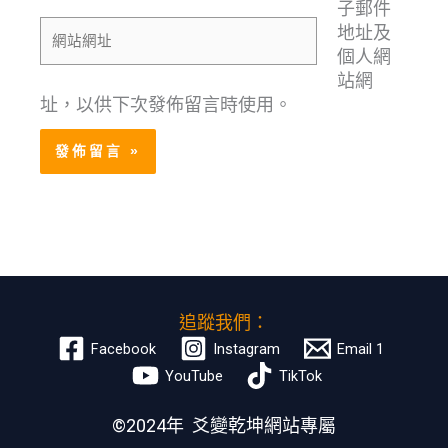
郵
子郵件
網
件
地址及
站
地
個人網
網
址
站網
址
*
址，以供下次發佈留言時使用。
追蹤我們：
Facebook
Instagram
Email 1
YouTube
TikTok
©2024年 爻變乾坤網站專屬