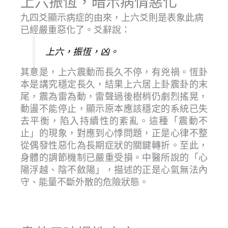
上六振恆，暗示病情惡化
九四爻顯示病症的由來，上六爻則是表象此病
已經嚴重惡化了。爻辭說：
上六，振恆，凶。
其意是，上六震動而長久不停，有兇禍。恆卦
本是講究穩定長久，結果上六居上卦震卦的末
尾，震為雷為動，雷聲過後樹梢仍劇烈搖晃，
動盪不能停止，顯示原本應該穩定的系統已失
去平衡，陷入持續性的紊亂。這種「震動不
止」的現象，對應到心悸問題，正是心律不整
從偶發性惡化為長期症狀的關鍵轉折。至此，
身體的調節機制已嚴重受損。中醫所說的「心
陽浮越、陰不斂陽」，描述的正是心氣無法內
守、能量不斷外散的危險狀態。