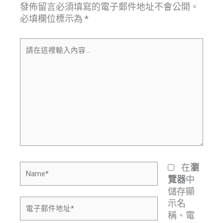
發佈留言必須填寫的電子郵件地址不會公開。
必填欄位標示為
*
請
在
這
裡
輸
入
內
容...
Name*
在
瀏
中
覽器
儲存顯
電
示名
子
稱、電