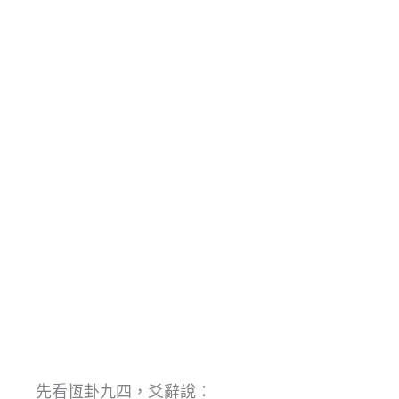
先看恆卦九四，爻辭說：