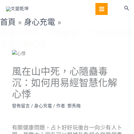
跳
搜
至
尋
主
首頁
身心充電
要
風在山中死，心隨蠱毒沉：如何用易經
內
容
智慧化解心悸
風在山中死，心隨蠱毒
沉：如何用易經智慧化解
心悸
發佈留言
/
身心充電
/ 作者:
鄧秀梅
有關健康問題，占卜好好玩後台一向少有人卜