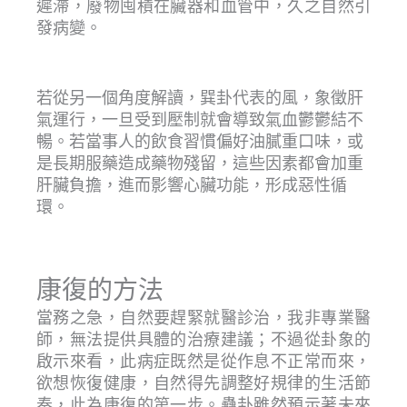
遲滯，廢物囤積在臟器和血管中，久之自然引
發病變。
若從另一個角度解讀，巽卦代表的風，象徵肝
氣運行，一旦受到壓制就會導致氣血鬱鬱結不
暢。若當事人的飲食習慣偏好油膩重口味，或
是長期服藥造成藥物殘留，這些因素都會加重
肝臟負擔，進而影響心臟功能，形成惡性循
環。
康復的方法
當務之急，自然要趕緊就醫診治，我非專業醫
師，無法提供具體的治療建議；不過從卦象的
啟示來看，此病症既然是從作息不正常而來，
欲想恢復健康，自然得先調整好規律的生活節
奏，此為康復的第一步。蠱卦雖然預示著未來