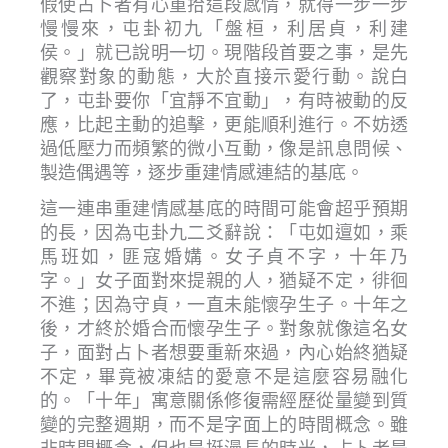
假使占卜者有心重拾這段感情，就得一步一步
慢慢來，屯卦初九「盤桓，利居貞，利建
侯。」就已說明一切。現階段首要之事，是先
觀察對象的動態，大於直接示愛行動。說白
了，屯卦要你「宜靜不宜動」，有時被動的反
應，比起主動的追擊，更能順利進行。不妨透
過低壓力而頻繁的微小互動，像是訊息問候、
製造偶遇等，逐步重建情感連結的基底。
這一連串重建情感基底的時間可能會超乎預期
的長，因為屯卦九二爻辭說：「屯如邅如，乘
馬班如，匪寇婚媾。女子貞不字，十年乃
字。」女子面對來提親的人，猶疑不定，徘徊
不進；因為守貞，一直未能懷孕生子。十年之
後，才終於婚合而懷孕生子。對象就像這名女
子，面對占卜者想要重新來過，內心始終猶疑
不定，畢竟被凍結的愛意不是這麼容易融化
的。「十年」寓意關係修復需經歷從量變到質
變的完整週期，而不是字面上的時間概念。雖