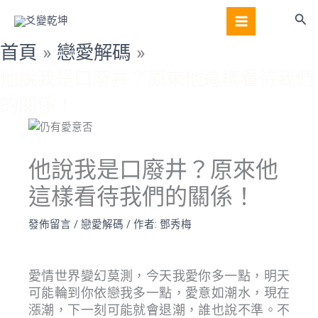
跳
搜
至
尋
主
首頁
戀愛解碼
要
他說我是口廢井？原來他這樣看待我們
內
容
的關係！
他說我是口廢井？原來他
這樣看待我們的關係！
發佈留言
/
戀愛解碼
/ 作者:
鄧秀梅
愛情世界變幻莫測，今天我愛你多一點，明天
可能輪到你依戀我多一點，愛意如潮水，現在
漲潮，下一刻可能就會退潮，誰也說不準。不