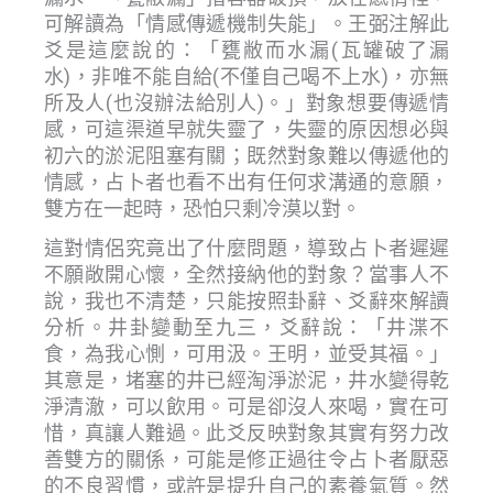
可解讀為「情感傳遞機制失能」。王弼注解此
爻是這麼說的：「甕敝而水漏(瓦罐破了漏
水)，非唯不能自給(不僅自己喝不上水)，亦無
所及人(也沒辦法給別人)。」對象想要傳遞情
感，可這渠道早就失靈了，失靈的原因想必與
初六的淤泥阻塞有關；既然對象難以傳遞他的
情感，占卜者也看不出有任何求溝通的意願，
雙方在一起時，恐怕只剩冷漠以對。
這對情侶究竟出了什麼問題，導致占卜者遲遲
不願敞開心懷，全然接納他的對象？當事人不
說，我也不清楚，只能按照卦辭、爻辭來解讀
分析。井卦變動至九三，爻辭說：「井渫不
食，為我心惻，可用汲。王明，並受其福。」
其意是，堵塞的井已經淘淨淤泥，井水變得乾
淨清澈，可以飲用。可是卻沒人來喝，實在可
惜，真讓人難過。此爻反映對象其實有努力改
善雙方的關係，可能是修正過往令占卜者厭惡
的不良習慣，或許是提升自己的素養氣質。然