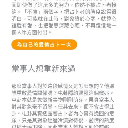
而即使做了這麼多的努力，依然不被占卜者接
納。「不食」兩個字，把占卜者的態度說得很
明白。可能就在此時，對象終於心寒，就算心
裡還有愛，也把愛意深藏心底，不再傻傻地一
個人單方面付出。
為自己的愛情占卜一次
當事人想重新來過
那麼當事人對於這段感情又是怎麼想的？他還
想重啟愛情關係嗎？屯卦隱約顯露這個徵兆。
屯卦本就是象徵新事物剛剛萌芽，果真當事人
對其對象毫不留戀，任其去來，便不會占得此
卦。屯卦其實透露著占卜者內心實有挽回的意
願，只是其對象經歷冷漠對待後，愛情的熱度
已經大幅下降，因此當事人若想回到從前那