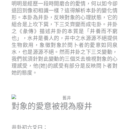
明明是經歷一段時間磨合的愛情，何以如今卻
退回到像初相識一樣？這得解析本卦的變化情
形。本卦為井卦，反映對象的心理狀態，它的
組合是上坎下巽，下三爻齊變而成屯卦。井卦
之《彖傳》描述井卦的本質是「井養而不窮
也」，水井是養人的，井中之水源源不絕提供
生物飲用，象徵對象於問卜者的愛意如同泉
水，也是源源不絕。然而井卦之下三爻變動，
我們就須針對此變動的三個爻去檢視對象的心
理感受，他(她)的感受有部分是反映問卜者對
她的態度。
對象的愛意被視為廢井
井卦初六爻曰：