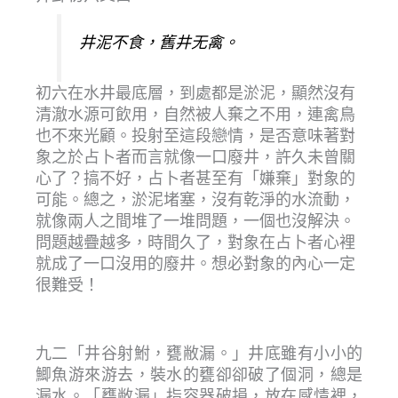
井泥不食，舊井无禽。
初六在水井最底層，到處都是淤泥，顯然沒有
清澈水源可飲用，自然被人棄之不用，連禽鳥
也不來光顧。投射至這段戀情，是否意味著對
象之於占卜者而言就像一口廢井，許久未曾關
心了？搞不好，占卜者甚至有「嫌棄」對象的
可能。總之，淤泥堵塞，沒有乾淨的水流動，
就像兩人之間堆了一堆問題，一個也沒解決。
問題越疊越多，時間久了，對象在占卜者心裡
就成了一口沒用的廢井。想必對象的內心一定
很難受！
九二「井谷射鮒，甕敝漏。」井底雖有小小的
鯽魚游來游去，裝水的甕卻卻破了個洞，總是
漏水。「甕敝漏」指容器破損，放在感情裡，