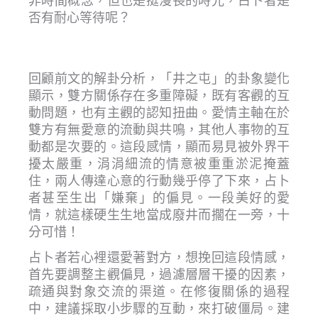
非時間概念，但也是挺漫長的時光，占卜者是
否有耐心等待呢？
回顧前文的解卦分析，「井之屯」的卦象變化
顯示，雙方關係存在多重障礙，既有客觀的互
動問題，也有主觀的認知扭曲。愛情主軸在於
雙方有無愛意的流動與共鳴，其他人事物的互
動都是次要的。這段感情，顯而易見被外界干
擾太嚴重，涓涓細流的情意被重重淤泥掩蓋
住，兩人傳達心意的行動幾乎停了下來，占卜
者甚至生出「嫌棄」的偏見。一段美好的愛
情，就這樣硬生生地當成廢井而擱在一旁，十
分可惜！
占卜者若心裡還愛著對方，想挽回這段情感，
首先要調整主觀偏見，過濾層層干擾的因素，
疏通與對象交流的渠道。在修復關係的過程
中，建議採取小步驟的互動，來打破僵局。建