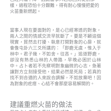
樣，過程恐怕十分艱難，得有耐心慢慢把愛的
火苗重新燃起。
當事人現在要面對的，是心已經寒透的對象，
兩人之間的情感交流早就斷了。要是不顧這個
現實，貿然去打擾、執意打開對象的心扉，就
會像屯卦六三爻所講的：「即鹿无虞，惟入于
林中。君子幾，不如舍。往吝。」追逐野鹿，
卻沒有熟悉山林的人帶路，早晚必困於山林
中。占卜者若不先察明對象幽微的心志，急著
讓對方立刻接受他，結果必然是死局；若真的
找不到合適的人來說合調解，不如放棄吧！因
為對象的疙瘩、心結不會那麼容易解開的。
建議重燃火苗的做法