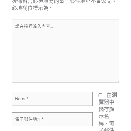
發佈留言必須填寫的電子郵件地址不會公開。
必填欄位標示為
*
請
在
這
裡
輸
入
內
容...
Name*
在
瀏
中
覽器
儲存顯
電
示名
子
稱、電
郵
子郵件