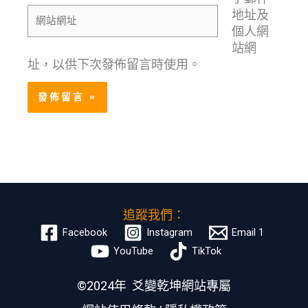
網
件
地址及
站
地
個人網
網
址
站網
址
*
址，以供下次發佈留言時使用。
追蹤我們：
Facebook
Instagram
Email 1
YouTube
TikTok
©2024年 爻變乾坤網站專屬