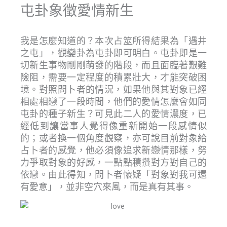
屯卦象徵愛情新生
我是怎麼知道的？本次占筮所得結果為「遇井
之屯」，觀變卦為屯卦即可明白。屯卦即是一
切新生事物剛剛萌發的階段，而且面臨著艱難
險阻，需要一定程度的積累壯大，才能突破困
境。對照問卜者的情況，如果他與其對象已經
相處相戀了一段時間，他們的愛情怎麼會如同
屯卦的種子新生？可見此二人的愛情濃度，已
經低到讓當事人覺得像重新開始一段感情似
的；或者換一個角度觀察，亦可說目前對象給
占卜者的感覺，他必須像追求新戀情那樣，努
力爭取對象的好感，一點點積攢對方對自己的
依戀。由此得知，問卜者懷疑「對象對我可還
有愛意」，並非空穴來風，而是真有其事。