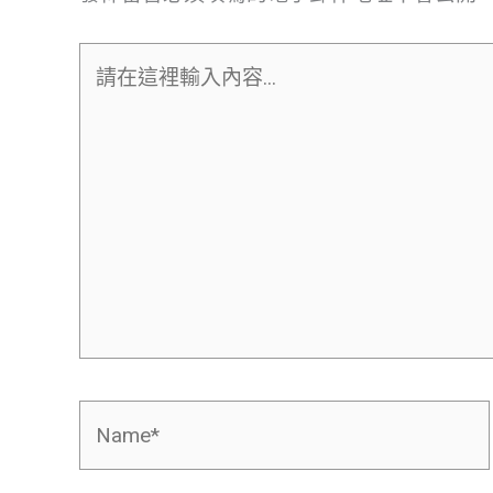
請
在
這
裡
輸
入
內
容...
Name*