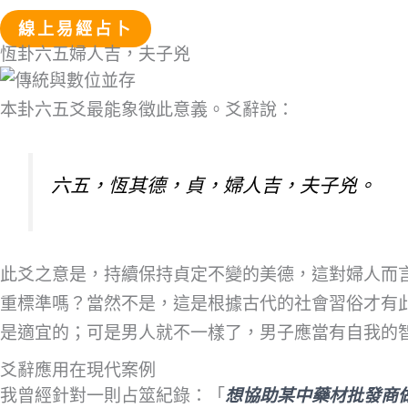
線上易經占卜
恆卦六五婦人吉，夫子兇
本卦六五爻最能象徵此意義。爻辭說：
六五，恆其德，貞，婦人吉，夫子兇。
此爻之意是，持續保持貞定不變的美德，這對婦人而
重標準嗎？當然不是，這是根據古代的社會習俗才有
是適宜的；可是男人就不一樣了，男子應當有自我的
爻辭應用在現代案例
我曾經針對一則占筮紀錄：「
想協助某中藥材批發商