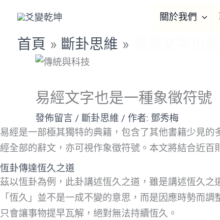
跳
Cart
關於我們
至
Total:
主
首頁
斷卦思維
易經文字也是
要
內
容
易經文字也是一種象徵符號
發佈留言
/
斷卦思維
/ 作者:
鄧秀梅
易經是一部極其獨特的典籍，包含了其他書籍少見的
經全部的辭文，亦可視作象徵符號。本文將結合近百
恆卦傳達恆久之道
茲以恆卦為例，此卦講述恆久之道，雖是講述恆久之
「恆久」並不是一成不變的意思，而是因應時勢而調
只會讓事物提早瓦解，絕對無法持續恆久。