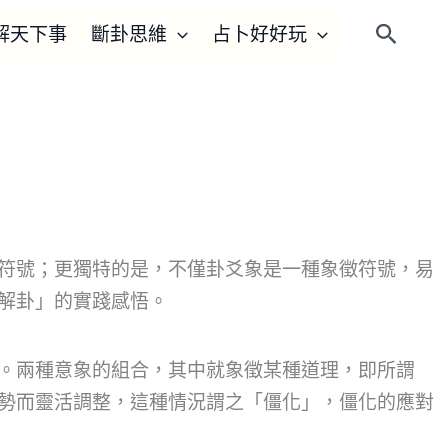
解天下事
斷卦思維
占卜好好玩
搜
尋
符號；更獨特的是，不僅卦爻象是一種象徵符號，易
解卦」的實踐感悟。
。兩種意象的組合，其中就象徵某種道理，即所謂
勢而靈活調整，這種情況謂之「僵化」，僵化的應對