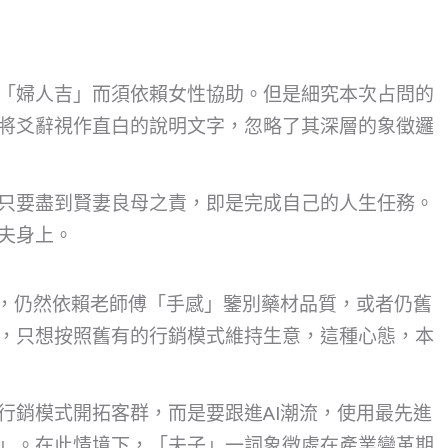
「婦人吉」而須依賴女性協助。但是細究本次占問的
將爻辭視作直白的說明文字，忽略了其深層的象徵邏
只要盡到賢妻良母之責，即是完成自己的人生任務。
夫身上。
代，仍然依賴老師傅「手感」鑒別藥材品質，或者仍舊
，只想按照舊有的行銷模式維持生意，這種心態，本
行銷模式開拓客群，而是要跟進AI潮流，使用最先進
」。在此情境下，「夫子」一詞象徵處在產業變革期