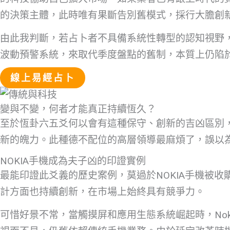
的決策主體，此時唯有果斷告別舊模式，採行大膽創
由此我判斷，若占卜者不具備系統性轉型的認知視野，
波動預警系統，來取代季度盤點的舊制，本質上仍陷
線上易經占卜
變與不變，何者才能真正持續恆久？
至於恆卦六五爻何以會有這種保守、創新的吉凶區別
新的魄力。此種德不配位的高層領導最麻煩了，誤以
NOKIA手機成為夫子凶的印證實例
最能印證此爻義的歷史案例，莫過於NOKIA手機被收
計方面也持續創新，在市場上始終具有競爭力。
可惜好景不常，當觸摸屏和應用生態系統崛起時，Nokia