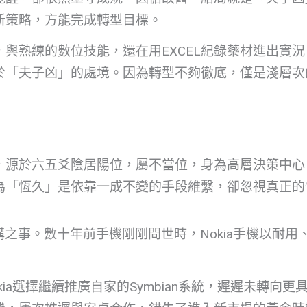
新策略，方能完成轉型目標。
與熟練的數位技能，還在用EXCEL紀錄藥材進出實
於「夫子凶」的處境。因為轉型不夠徹底，僅是淺層次
，源於六五爻陰居陽位，屬不當位，身為高層決策中心
為「恆久」是依靠一成不變的手段維繫，卻忽視真正的
購之事。數十年前手機剛剛問世時，Nokia手機以耐
選擇繼續推廣自家的Symbian系統，遲遲未轉向更具潛