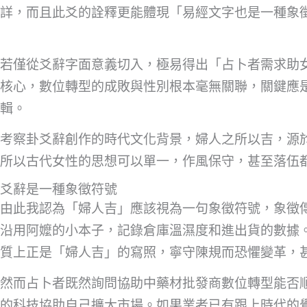
詳，而且此爻的詮釋更能體現「易經文字也是一種象
若僅從爻辭字面意義切入，極易得出「占卜者需求助
核心，數位轉型的成敗與性別根本毫無關聯，關鍵應
輯。
考察卦爻辭創作的時代文化背景，婦人之所以吉，源
所以古代女性的思想可以單一，作風保守，甚至落伍
爻辭是一種象徵符號
由此我認為「婦人吉」應該視為一句象徵符號，象徵
沿用阿嬤的小本子，記錄倉庫溫濕度和進出貨的數據
質上正是「婦人吉」的寫照，寧守陳規而恐懼變革，
然而占卜者既然詢問協助中藥材批發商數位轉型能否
的科技協助自己擴大市場。如果業者已有跟上時代的