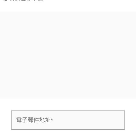
電
子
郵