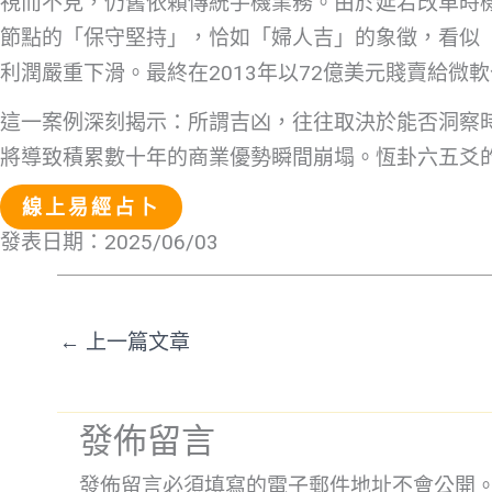
視而不見，仍舊依賴傳統手機業務。由於延宕改革時機
節點的「保守堅持」，恰如「婦人吉」的象徵，看似
利潤嚴重下滑。最終在2013年以72億美元賤賣給微
這一案例深刻揭示：所謂吉凶，往往取決於能否洞察
將導致積累數十年的商業優勢瞬間崩塌。恆卦六五爻
線上易經占卜
發表日期：2025/06/03
←
上一篇文章
發佈留言
發佈留言必須填寫的電子郵件地址不會公開