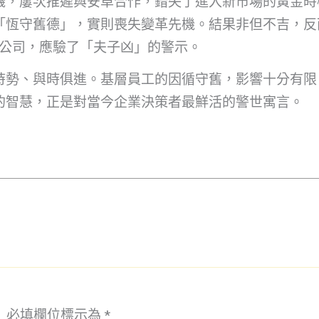
，屢次推遲與安卓合作，錯失了進入新市場的黃金時機。
「恆守舊德」，實則喪失變革先機。結果非但不吉，反
軟公司，應驗了「夫子凶」的警示。
時勢、與時俱進。基層員工的因循守舊，影響十分有限
的智慧，正是對當今企業決策者最鮮活的警世寓言。
。
必填欄位標示為
*