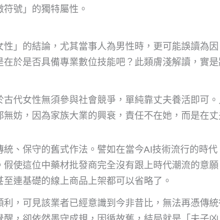
徵符號」的獨特屬性。
女性」的結論，尤其當事人為男性時，更可能誤讀為因
是在於是否具備專業數位技能吧？此類膚淺解讀，實是
於古代女性無須參與社會競爭，單純靠丈夫養活即可。
都無妨，因為家族大業的興衰，責任不在她，而是在丈
傳統、保守的舊式作法。譬如在當今AI技術流行的時
。假使這位中藥材批發商完全沒有跟上時代潮流的意願
甚至連基礎的線上商品上架都可以省略了。
順利，可見該業者已經意識到今非昔比，無法再憑傳統
覺醒，卻依然墨守成規，因循故舊，結局就是「夫子凶